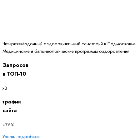
Четырехзвёздочный оздоровительный санаторий в Подмосковье.
Медицинские и бальнеологические программы оздоровления.
Запросов
в ТОП-10
х3
трафик
сайта
+75%
Узнать подробнее