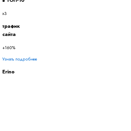
в ТОП-10
х3
трафик
сайта
+160%
Узнать подробнее
Erino