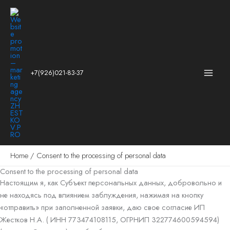
Skip
to
content
+7(926)021-83-37
Home
Consent to the processing of personal data
Consent to the processing of personal data
Настоящим я, как Субъект персональных данных, добровольно и
не находясь под влиянием заблуждения, нажимая на кнопку
«отправить» при заполненной заявки, даю свое согласие ИП
Жестков Н.А. ( ИНН 773474108115, ОГРНИП 322774600594594)